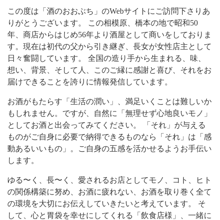
この度は「酒のおおぶち」のWebサイトにご訪問下さりあ
りがとうございます。 この相模原、橋本の地で昭和50
年、商店からはじめ56年より酒屋として商いをしておりま
す。現在は初代の父から引き継ぎ、長女が女性店主として
日々奮闘しています。 全国の造り手から生まれる、味、
想い、背景、そして人、このご縁に感謝と喜び、それをお
届けできることを誇りに情報発信しています。
お酒がもたらす「生活の潤い」、満足いくことは難しいか
もしれません。ですが、自然に「無理せず心地良いモノ」
としてお酒と出会ってみてください。 「それ」が与える
ものがご自身に必要で納得できるものなら「それ」は「感
動あるいいもの」。ご自身の五感を活かせるようお手伝い
します。
ゆる〜く、長〜く、愛されるお店としてモノ、コト、ヒト
の関係構築に努め、お酒に疲れない、お酒を取り巻く全て
の環境を大切にお伝えしていきたいと考えています。 そ
して、心と胃袋を幸せにしてくれる「飲食店様」、一緒に